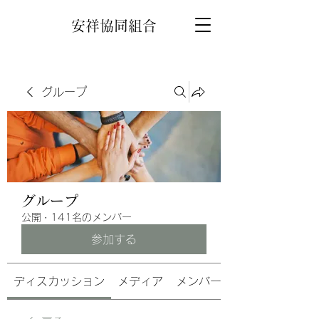
安祥協同組合
グループ
グループ
公開
·
141名のメンバー
参加する
ディスカッション
メディア
メンバー