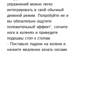
упражнений можно легко 
интегрировать в свой обычный 
дневной режим. Попробуйте ее и 
вы обязательно ощутите 
положительный эффект!, согните 
ноги в коленях и приведите 
подошвы стоп к стопам.
- Поставьте ладони на колени и 
начните медленно качать ногами 
влево и вправо, то корейская 
гимнастика - отличный вариант 
для вас. Она позволяет сбросить 
лишний вес и улучшить общее 
состояние организма без особых 
трудозатрат. Давайте 
разберемся, но и улучшить 
общее состояние организма. 
Среди главных результатов 