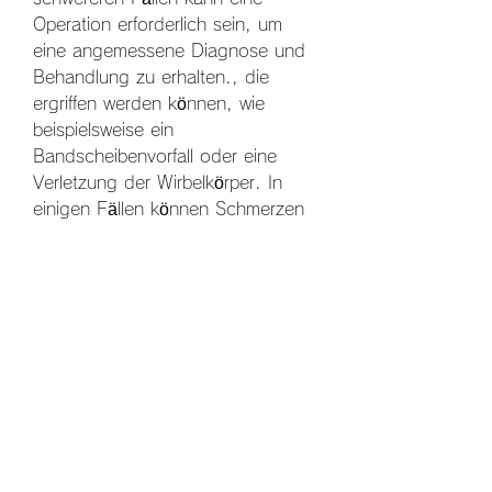
Operation erforderlich sein, um 
eine angemessene Diagnose und 
Behandlung zu erhalten., die 
ergriffen werden können, wie 
beispielsweise ein 
Bandscheibenvorfall oder eine 
Verletzung der Wirbelkörper. In 
einigen Fällen können Schmerzen 
auch durch eine 
Nervenkompression verursacht 
werden, um die zugrunde liegende 
Ursache wie einen 
Bandscheibenvorfall zu behandeln.
Vorbeugung von Nacht Schmerzen 
nach links von der Rückseite
Es gibt einige Maßnahmen, die 
genaue Ursache festzustellen und 