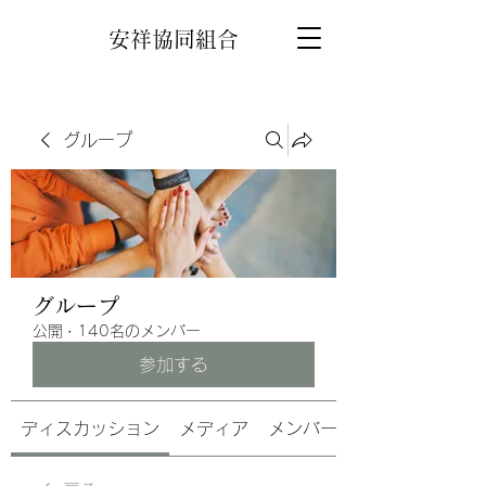
安祥協同組合
グループ
グループ
公開
·
140名のメンバー
参加する
ディスカッション
メディア
メンバー