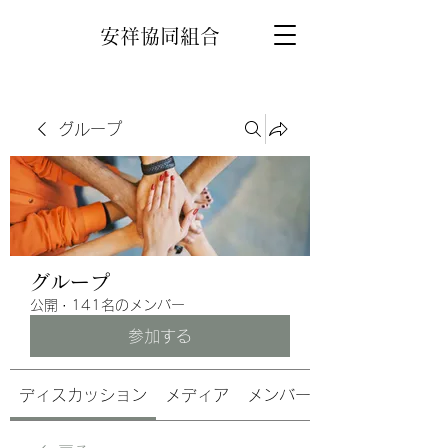
安祥協同組合
グループ
グループ
公開
·
141名のメンバー
参加する
ディスカッション
メディア
メンバー