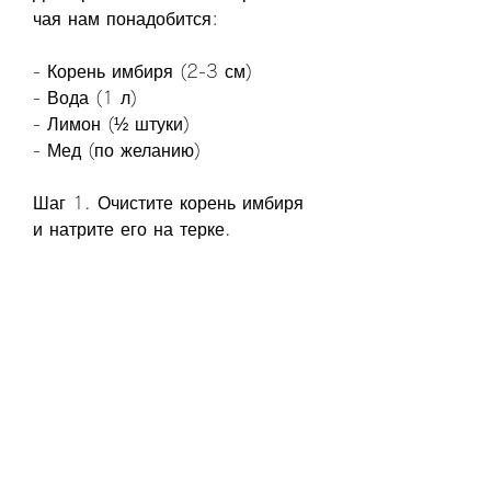
чая нам понадобится:
- Корень имбиря (2-3 см)
- Вода (1 л)
- Лимон (½ штуки)
- Мед (по желанию)
Шаг 1. Очистите корень имбиря 
и натрите его на терке.
Шаг 2. Налейте воду в чайник и 
добавьте натертый имбирь.
Шаг 3. Доведите воду до 
кипения и варите на медленном 
огне еще 15-20 минут.
Шаг 4. Снимите чайник с огня, 