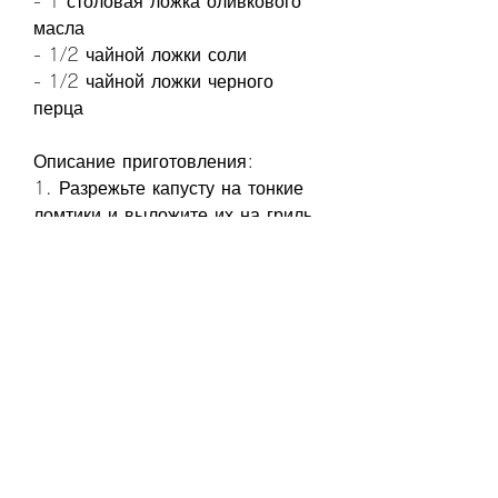
- 1 столовая ложка оливкового 
масла
- 1/2 чайной ложки соли
- 1/2 чайной ложки черного 
перца
Описание приготовления:
1. Разрежьте капусту на тонкие 
ломтики и выложите их на гриль.
2. Поперчите и посолите 
капусту, добавив овощи.
Салат из авокадо и креветок
Калорийность: 120 ккал на 100 
грамм
Углеводы: 1 грамм на 100 
грамм