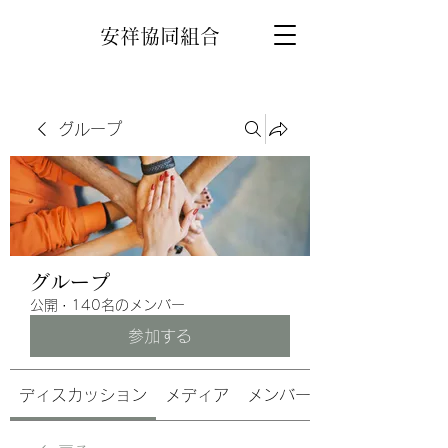
安祥協同組合
グループ
グループ
公開
·
140名のメンバー
参加する
ディスカッション
メディア
メンバー