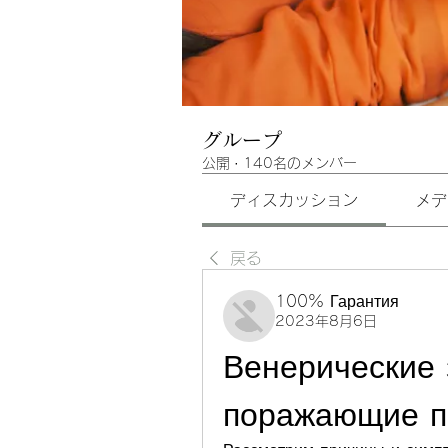
グループ
公開
·
140名のメンバー
ディスカッション
メデ
戻る
100% Гарантия
2023年8月6日
Венерические 
поражающие п