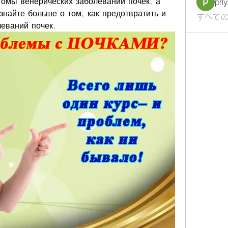
омы венерических заболеваний почек, а 
pri
знайте больше о том, как предотвратить и 
すべての
леваний почек.