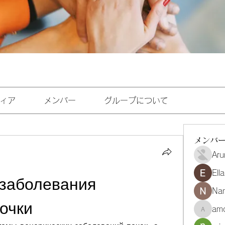
ィア
メンバー
グループについて
メンバ
Aru
Ell
заболевания 
Na
очки
amo
amoghmr