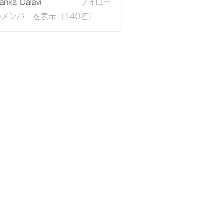
yanka Dalavi
フォロー
メンバーを表示（140名）