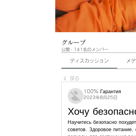
グループ
公開
·
141名のメンバー
ディスカッション
メデ
戻る
100% Гарантия
2023年8月25日
Хочу безопасн
Научитесь безопасно похуде
советов. Здоровое питание,