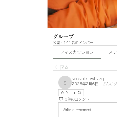
グループ
公開
·
141名のメンバー
ディスカッション
メデ
戻る
sensible.owl.vizq
2026年2月6日
·
さんがグ
sensible.owl.vizq
0
0件のコメント
Write a comment...