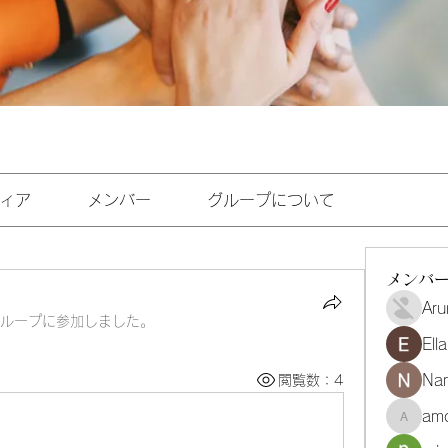
ィア
メンバー
グループについて
メンバ
Aru
ループに参加しました。
Ell
Na
閲覧数：4
amo
amoghmr