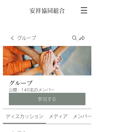
安祥協同組合
グループ
グループ
公開
·
140名のメンバー
参加する
ディスカッション
メディア
メンバー