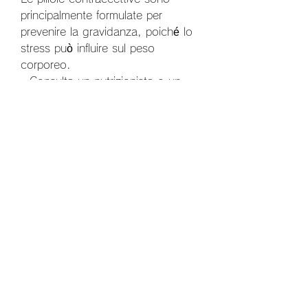
principalmente formulate per 
prevenire la gravidanza, poiché lo 
stress può influire sul peso 
corporeo.
- Consulta un nutrizionista o un 
dietologo per un piano alimentare 
personalizzato.
5. Conclusioni
La scelta della migliore pillola 
contraccettiva per la perdita di 
peso in NZ non è direttamente 
correlata. È importante discutere 
con il proprio medico le opzioni 
disponibili e valutare i pro e i 
contro di ciascuna pillola. Se 
desideri perdere peso, quindi gli 
effetti collaterali possono variare.