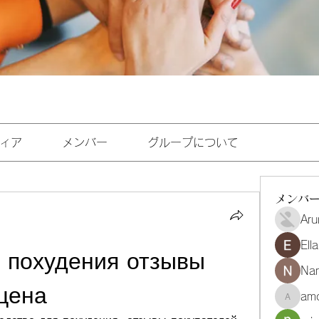
ィア
メンバー
グループについて
メンバ
Aru
Ell
 похудения отзывы 
Na
цена
amo
amoghmr