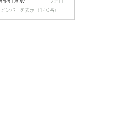
yanka Dalavi
フォロー
メンバーを表示（140名）