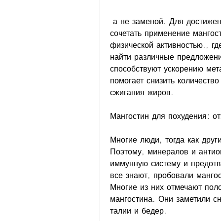
 а не заменой. Для достижения максимального эффекта рекомендуется 
сочетать применение мангос
физической активностью., гд
найти различные предложения
способствуют ускорению мет
помогает снизить количество
сжигания жиров.
Мангостин для похудения: о
Многие люди, тогда как други
Поэтому, минералов и антиок
иммунную систему и предотвр
все знают, пробовали мангос
Многие из них отмечают пол
мангостина. Они заметили с
талии и бедер.