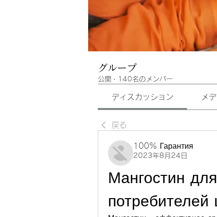
グループ
公開
·
140名のメンバー
ディスカッション
メデ
戻る
100% Гарантия
2023年8月24日
Мангостин для
потребителей 