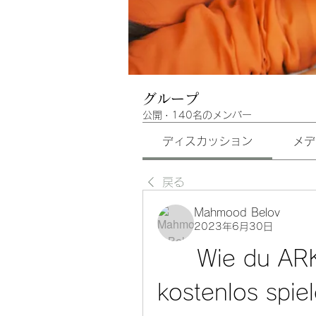
グループ
公開
·
140名のメンバー
ディスカッション
メデ
戻る
Mahmood Belov
2023年6月30日
Wie du ARK
kostenlos spie