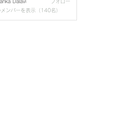
yanka Dalavi
フォロー
メンバーを表示（140名）