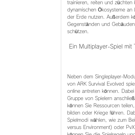
trainieren, reiten und züchten
dynamischen Ökosysteme an La
der Erde nutzen. Außerdem kön
Gegenständen und Gebäuden he
schützen.
 Ein Multiplayer-Spiel mi
Neben dem Singleplayer-Modu
von ARK Survival Evolved spie
online antreten können. Dabei 
Gruppe von Spielern anschließ
können Sie Ressourcen teilen, 
bilden oder Kriege führen. Da
Spielmodi wählen, wie zum Beis
versus Environment) oder PvX
können Sie die Spielregeln und