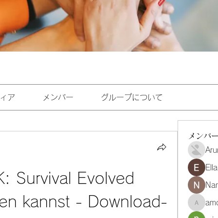
ィア
メンバー
グループについて
メンバ
Aru
Ell
: Survival Evolved 
Na
len kannst - Download-
amo
amoghmr