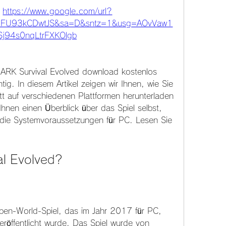
 
https://www.google.com/url?
FU93kCDwtJS&sa=D&sntz=1&usg=AOvVaw1
Sj94s0nqLtrFXKOlgb
 ARK Survival Evolved download kostenlos 
tig. In diesem Artikel zeigen wir Ihnen, wie Sie 
tt auf verschiedenen Plattformen herunterladen 
nen einen Überblick über das Spiel selbst, 
die Systemvoraussetzungen für PC. Lesen Sie 
al Evolved?
Open-World-Spiel, das im Jahr 2017 für PC, 
röffentlicht wurde. Das Spiel wurde von 