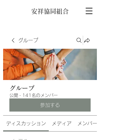
安祥協同組合
グループ
グループ
公開
·
141名のメンバー
参加する
ディスカッション
メディア
メンバー